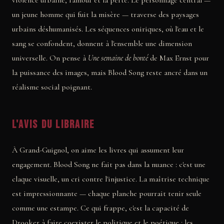
violence urbaine, l'amour et la perte. Le personnage central —
un jeune homme qui fuit la misère — traverse des paysages
urbains déshumanisés. Les séquences oniriques, où l'eau et le
sang se confondent, donnent à l'ensemble une dimension
universelle. On pense à
Une semaine de bonté
de Max Ernst pour
la puissance des images, mais Blood Song reste ancré dans un
réalisme social poignant.
L'avis du libraire
À Grand-Guignol, on aime les livres qui assument leur
engagement. Blood Song ne fait pas dans la nuance : c'est une
claque visuelle, un cri contre l'injustice. La maîtrise technique
est impressionnante — chaque planche pourrait tenir seule
comme une estampe. Ce qui frappe, c'est la capacité de
Drooker à faire coexister le politique et le poétique : les